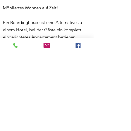
Möbliertes Wohnen auf Zeit!
Ein Boardinghouse ist eine Alternative zu
einem Hotel, bei der Gäste ein komplett
eingerichtetes Appartement beziehen
können. Vor allem für einen längeren
Aufenthalt bietet sich ein Boardinghouse an.
Das perfekte
Zuhause für Urlauber, Zeitarbeiter,
Praktikanten, Projektarbeiter und
Angestellte die sich in einem Unternehmen
erst zurechtfinden möchten.
HUGO18